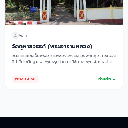
Admin
วัดคูหาสวรรค์ (พระอารามหลวง)
วัดเก่าแก่และเป็นพระอารามหลวงแห่งแรกของพัทลุง ภายในวัด
มีถ้ำที่ประดิษฐานพระพุทธรูปปางมารวิชัย พระพุทธไสยาสน์ และ
พระพุทธรูปอื่นๆ อีกมากมาย รวมถึงจารึกพระปรมาภิไธยย่อ
ของรัชกาลต่างๆ
อ่านต่อ →
ห่าง 1.4 กม.