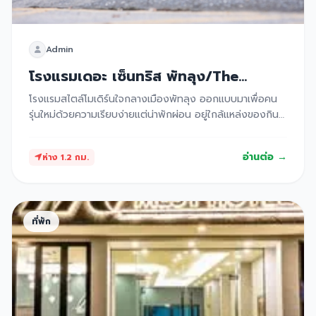
Admin
โรงแรมเดอะ เซ็นทริส พัทลุง/The
Centris Hotel Phatthalung
โรงแรมสไตล์โมเดิร์นใจกลางเมืองพัทลุง ออกแบบมาเพื่อคน
รุ่นใหม่ด้วยความเรียบง่ายแต่น่าพักผ่อน อยู่ใกล้แหล่งของกิน
ตลาดโต้รุ่ง และสถานีรถไฟ ทำให้การเดินทางไปยังจุดท่อง
เที่ยวต่างๆ ทำได้อย่างสะดวกสบาย
อ่านต่อ →
ห่าง 1.2 กม.
ที่พัก