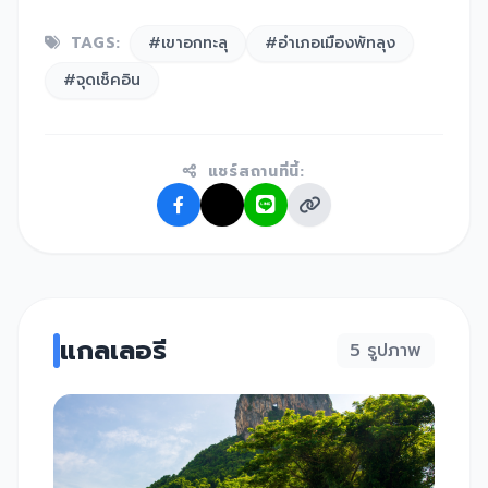
TAGS:
#เขาอกทะลุ
#อำเภอเมืองพัทลุง
#จุดเช็คอิน
แชร์สถานที่นี้:
แกลเลอรี
5 รูปภาพ