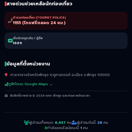
สายด่วนช่วยเหลือนักท่องเที่ยว
ตำรวจท่องเที่ยว (TOURIST POLICE)
1155 (โทรฟรีตลอด 24 ชม.)
เจ็บป่วยฉุกเฉิน / กู้ชีพ
1669
ข้อมูลที่ตั้งหน่วยงาน
ศาลากลางจังหวัดพัทลุง ต.คูหาสวรรค์ อ.เมือง จ.พัทลุง 93000
ดูพิกัดบน Google Maps →
ลิขสิทธิ์ภาพถ่าย © 2026 ททท. พัทลุง และช่างภาพจิตอาสา
ผู้เข้าชมทั้งหมด:
6,457
คน
ผู้เข้าชมวันนี้:
28
คน
กำลังออนไลน์ขณะนี้:
1
คน