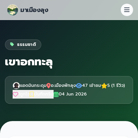
มาเมืองลุง
ธรรมชาติ
เขาอกทะลุ
แอดมินกระดุม
อ.เมืองพัทลุง
47 เข้าชม
5 (1 รีวิว)
1
ถูกใจ
บันทึกทริป
04 Jun 2026