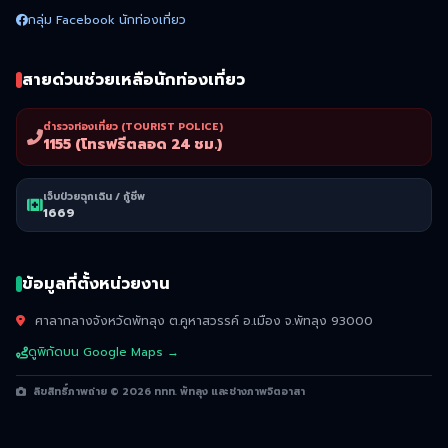
กลุ่ม Facebook นักท่องเที่ยว
สายด่วนช่วยเหลือนักท่องเที่ยว
ตำรวจท่องเที่ยว (TOURIST POLICE)
1155 (โทรฟรีตลอด 24 ชม.)
เจ็บป่วยฉุกเฉิน / กู้ชีพ
1669
ข้อมูลที่ตั้งหน่วยงาน
ศาลากลางจังหวัดพัทลุง ต.คูหาสวรรค์ อ.เมือง จ.พัทลุง 93000
ดูพิกัดบน Google Maps →
ลิขสิทธิ์ภาพถ่าย © 2026 ททท. พัทลุง และช่างภาพจิตอาสา