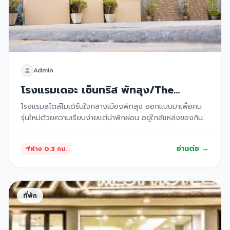
Admin
โรงแรมเดอะ เซ็นทริส พัทลุง/The
Centris Hotel Phatthalung
โรงแรมสไตล์โมเดิร์นใจกลางเมืองพัทลุง ออกแบบมาเพื่อคน
รุ่นใหม่ด้วยความเรียบง่ายแต่น่าพักผ่อน อยู่ใกล้แหล่งของกิน
ตลาดโต้รุ่ง และสถานีรถไฟ ทำให้การเดินทางไปยังจุดท่อง
เที่ยวต่างๆ ทำได้อย่างสะดวกสบาย
อ่านต่อ →
ห่าง 0.3 กม.
ที่พัก