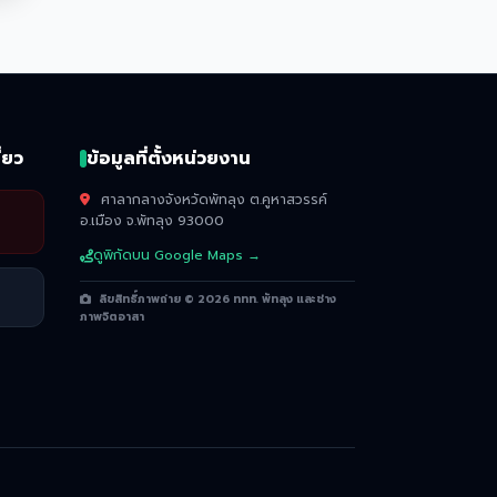
่ยว
ข้อมูลที่ตั้งหน่วยงาน
ศาลากลางจังหวัดพัทลุง ต.คูหาสวรรค์
อ.เมือง จ.พัทลุง 93000
ดูพิกัดบน Google Maps →
ลิขสิทธิ์ภาพถ่าย © 2026 ททท. พัทลุง และช่าง
ภาพจิตอาสา