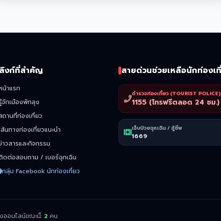
ลิงก์ที่สำคัญ
สายด่วนช่วยเหลือนักท่องเที
หน้าแรก
ตำรวจท่องเที่ยว (TOURIST POLICE)
1155 (โทรฟรีตลอด 24 ชม.)
รู้จักเมืองพัทลุง
สถานที่ท่องเที่ยว
เจ็บป่วยฉุกเฉิน / กู้ชีพ
เส้นทางท่องเที่ยวแนะนำ
1669
ข่าวสารและกิจกรรม
ติดต่อสอบถาม / เบอร์ฉุกเฉิน
กลุ่ม Facebook นักท่องเที่ยว
ังออนไลน์ขณะนี้:
2
คน