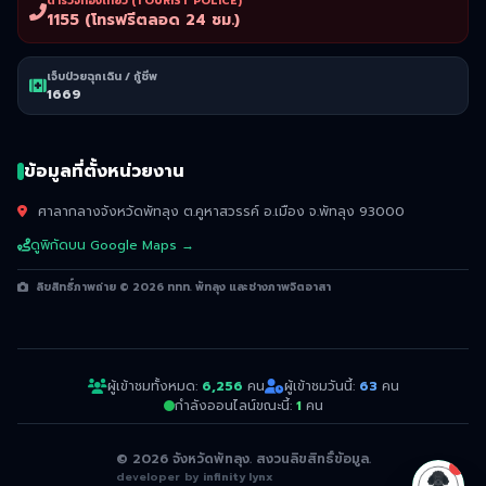
ตำรวจท่องเที่ยว (TOURIST POLICE)
1155 (โทรฟรีตลอด 24 ชม.)
เจ็บป่วยฉุกเฉิน / กู้ชีพ
1669
ข้อมูลที่ตั้งหน่วยงาน
ศาลากลางจังหวัดพัทลุง ต.คูหาสวรรค์ อ.เมือง จ.พัทลุง 93000
ดูพิกัดบน Google Maps →
ลิขสิทธิ์ภาพถ่าย © 2026 ททท. พัทลุง และช่างภาพจิตอาสา
ผู้เข้าชมทั้งหมด:
6,256
คน
ผู้เข้าชมวันนี้:
63
คน
กำลังออนไลน์ขณะนี้:
1
คน
© 2026 จังหวัดพัทลุง. สงวนลิขสิทธิ์ข้อมูล.
developer by
infinity lynx