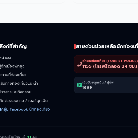
ลิงก์ที่สำคัญ
สายด่วนช่วยเหลือนักท่องเที
หน้าแรก
ตำรวจท่องเที่ยว (TOURIST POLICE)
1155 (โทรฟรีตลอด 24 ชม.)
รู้จักเมืองพัทลุง
สถานที่ท่องเที่ยว
เจ็บป่วยฉุกเฉิน / กู้ชีพ
เส้นทางท่องเที่ยวแนะนำ
1669
ข่าวสารและกิจกรรม
ติดต่อสอบถาม / เบอร์ฉุกเฉิน
กลุ่ม Facebook นักท่องเที่ยว
งออนไลน์ขณะนี้:
21
คน