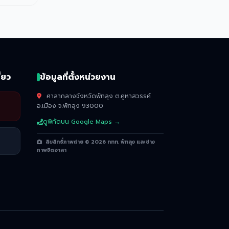
่ยว
ข้อมูลที่ตั้งหน่วยงาน
ศาลากลางจังหวัดพัทลุง ต.คูหาสวรรค์
อ.เมือง จ.พัทลุง 93000
ดูพิกัดบน Google Maps →
ลิขสิทธิ์ภาพถ่าย © 2026 ททท. พัทลุง และช่าง
ภาพจิตอาสา