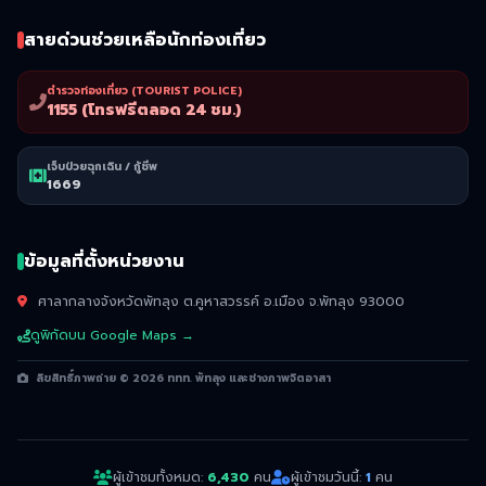
สายด่วนช่วยเหลือนักท่องเที่ยว
ตำรวจท่องเที่ยว (TOURIST POLICE)
1155 (โทรฟรีตลอด 24 ชม.)
เจ็บป่วยฉุกเฉิน / กู้ชีพ
1669
ข้อมูลที่ตั้งหน่วยงาน
ศาลากลางจังหวัดพัทลุง ต.คูหาสวรรค์ อ.เมือง จ.พัทลุง 93000
ดูพิกัดบน Google Maps →
ลิขสิทธิ์ภาพถ่าย © 2026 ททท. พัทลุง และช่างภาพจิตอาสา
ผู้เข้าชมทั้งหมด:
6,430
คน
ผู้เข้าชมวันนี้:
1
คน