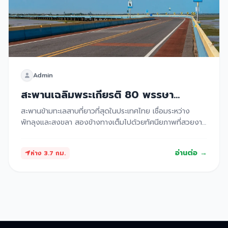
Admin
สะพานเฉลิมพระเกียรติ 80 พรรษา
(สะพานเอกชัย)
สะพานข้ามทะเลสาบที่ยาวที่สุดในประเทศไทย เชื่อมระหว่าง
พัทลุงและสงขลา สองข้างทางเต็มไปด้วยทัศนียภาพที่สวยงาม
ของทะเลน้อย ทะเลสาบสงขลา และฝูงควายน้ำ เป็นจุดชมวิว
พระอาทิตย์ขึ้นและตกที่สวยงามมาก
อ่านต่อ →
ห่าง 3.7 กม.