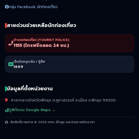
กลุ่ม Facebook นักท่องเที่ยว
สายด่วนช่วยเหลือนักท่องเที่ยว
ตำรวจท่องเที่ยว (TOURIST POLICE)
1155 (โทรฟรีตลอด 24 ชม.)
เจ็บป่วยฉุกเฉิน / กู้ชีพ
1669
ข้อมูลที่ตั้งหน่วยงาน
ศาลากลางจังหวัดพัทลุง ต.คูหาสวรรค์ อ.เมือง จ.พัทลุง 93000
ดูพิกัดบน Google Maps →
ลิขสิทธิ์ภาพถ่าย © 2026 ททท. พัทลุง และช่างภาพจิตอาสา