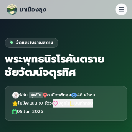
มาเมืองลุง
วัดและโบราณสถาน
พระพุทธนิรโรคันตราย
ชัยวัฒน์จตุรทิศ
ฟิล์ม
อ.เมืองพัทลุง
48 เข้าชม
ผู้แก้ไข
ไม่มีคะแนน (0 รีวิว)
0
ถูกใจ
บันทึกทริป
05 Jun 2026