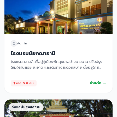
และได้รับความอนุเคราะห์จากเจ้าของร้านและผู้ประกอบการใน
พื้นที่ ซึ่งเราขอขอบคุณมา ณ ที่นี้ หากเจ้าของภาพท่านใด
ต้องการให้ปรับปรุงหรือนำภาพออก สามารถติดต่อทีมงานเพื่อ
ดำเนินการได้ เราหวังว่า "มาเมืองลุง" จะเป็นจุดเริ่มต้นเล็ก ๆ ที่
ช่วยให้ทุกการเดินทางมาเยือนเมืองลุงของคุณเต็มไปด้วยความ
ทรงจำดี ๆ และสนับสนุนผู้ประกอบการในท้องถิ่นไปพร้อมกัน
Admin
โรงแรมชัยคณาธานี
โรงแรมคลาสสิกที่อยู่คู่เมืองพัทลุงมาอย่างยาวนาน ปรับปรุง
ใหม่ให้ทันสมัย สะอาด และเดินทางสะดวกสบาย ตั้งอยู่ใกล้
ตลาดสดและย่านของกิน
อ่านต่อ →
ห่าง 0.8 กม.
วัดและโบราณสถาน