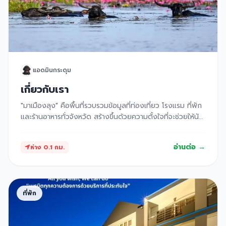
แอดมินกระดุม
เกี่ยวกับเรา
"มาเมืองลุง" คือพื้นที่รวบรวมข้อมูลที่ท่องเที่ยว โรงแรม ที่พัก
และร้านอาหารทั่วจังหวัด สร้างขึ้นด้วยความตั้งใจที่จะช่วยให้นัก
เดินทางได้รู้จักมุมต่าง ๆ ของเมืองลุงในแบบที่ใกล้ชิดและครบ
ถ้วนยิ่งขึ้น ไม่ว่าจะเป็นสถานที่ท่องเที่ยวขึ้นชื่อ ที่พักเล็ก ๆ ริม
อ่านต่อ →
ห่าง 0.1 กม.
ทาง หรือร้านอาหารท้องถิ่นที่อาจไม่เคยมีใครพูดถึง เราเป็น
เพียงสื่อกลางที่รวมข้อมูลไว้ในที่เดียวเพื่อความสะดวกของผู้ใช้
งาน โดยไม่มีการเก็บค่าใช้จ่ายหรือคิดราคาใด ๆ ในการนำเสนอ
ข้อมูลสถานที่ ทุกรายชื่อที่ปรากฏบนเว็บไซต์นี้จัดทำขึ้นเพื่อ
ที่พัก
ประโยชน์ในการส่งเสริมการท่องเที่ยวของจังหวัดเท่านั้น ภาพ
ประกอบบางส่วนบนเว็บไซต์ เราไปเห็นและน่าสนใจ จึงได้นำมา
เก็บบันทึกไว้บนเว็บไซต์มาเมืองลุง เพื่อจะได้สืบค้นได้สะดวก