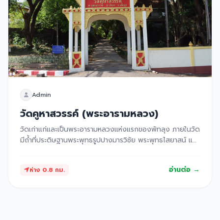
Admin
วัดคูหาสวรรค์ (พระอารามหลวง)
วัดเก่าแก่และเป็นพระอารามหลวงแห่งแรกของพัทลุง ภายในวัด
มีถ้ำที่ประดิษฐานพระพุทธรูปปางมารวิชัย พระพุทธไสยาสน์ และ
พระพุทธรูปอื่นๆ อีกมากมาย รวมถึงจารึกพระปรมาภิไธยย่อ
ของรัชกาลต่างๆ
อ่านต่อ →
ห่าง 0.8 กม.