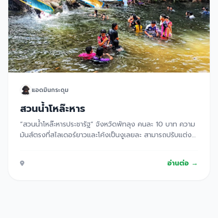
แอดมินกระดุม
สวนน้ำโหล๊ะหาร
“สวนน้ำโหล๊ะหารประชารัฐ” จังหวัดพัทลุง คนละ 10 บาท ความ
มันส์ตรงที่สไลเดอร์ยาวและโค้งเป็นงูเลยละ สามารถปรับแต่ง
ท่าทางการดริฟได้ไม่จำกัด ลำธารไหนจากน้ำตก นำทาง สวนน้ำ
โหล๊ะหารประชารัฐ ตั้งอยู่ที่ ตำบล ทุ่งนารี อำเภอ ป่าบอน พัทลุง
อ่านต่อ →
93170 สามารถมาเช็คอินฟินช่วงวันหยุดกันได้แล้ว เป็นสวนน้ำ
ที่ล้อมรอบไปด้วยต้นไม้ร้มรื่นเเละมีลำธารที่ไหลมาจากน้ำตกหรือ
จะเล่นตรงนี้ตกเลยก็ดี มีสไลเดอร์สำหรับเด็กด้วยอีกสระนึง
ห่วงยางชูชีพก็มีให้เช่า อาหารการกินก็มีครบ มาแล้วไม่อด ทาง
มาให้กดพิกัดเพื่อมาถึงโรงเรียนบ้านโหล๊ะหาร ข้างโรงเรียนมี