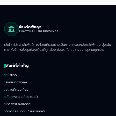
ซอยเลี้ยวซ้ายเข้าไป 1.5กม. มีป้ายบอกตลอดทาง ค่าเข้าไปเที่ยว
เล่นน้ำ คนละ 10บ. เล่นน้ำเสร็จ ขับรถต่อไปเที่ยวอ่างเก็บน้ำ
คลองป่าบอนด้วยนะ
จังหวัดพัทลุง
PHATTHALUNG PROVINCE
เว็บไซต์ประชาสัมพันธ์การท่องเที่ยวอย่างเป็นทางการของจังหวัดพัทลุง มุ่งเน้น
การให้บริการข้อมูลท่องเที่ยวที่ถูกต้อง ปลอดภัย และครอบคลุมคนทุกกลุ่ม
ลิงก์ที่สำคัญ
หน้าแรก
รู้จักเมืองพัทลุง
สถานที่ท่องเที่ยว
เส้นทางท่องเที่ยวแนะนำ
ข่าวสารและกิจกรรม
ติดต่อสอบถาม / เบอร์ฉุกเฉิน