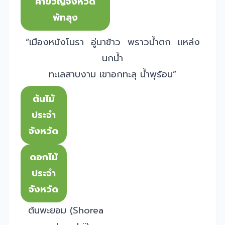
คำขวัญจังหวัด
พัทลุง
“เมืองหนังโนรา อู่นาข้าว พราวน้ำตก แหล่ง
นกน้ำ
ทะเลสาบงาม เขาอกทะลุ น้ำพุร้อน”
ต้นไม้
ประจำ
จังหวัด
ดอกไม้
ประจำ
จังหวัด
ต้นพะยอม (Shorea