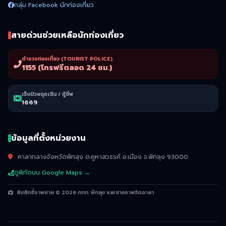
กลุ่ม Facebook นักท่องเที่ยว
สายด่วนช่วยเหลือนักท่องเที่ยว
ตำรวจท่องเที่ยว (TOURIST POLICE)
1155 (โทรฟรีตลอด 24 ชม.)
เจ็บป่วยฉุกเฉิน / กู้ชีพ
1669
ข้อมูลที่ตั้งหน่วยงาน
ศาลากลางจังหวัดพัทลุง ต.คูหาสวรรค์ อ.เมือง จ.พัทลุง 93000
ดูพิกัดบน Google Maps →
ลิขสิทธิ์ภาพถ่าย © 2026 ททท. พัทลุง และช่างภาพจิตอาสา