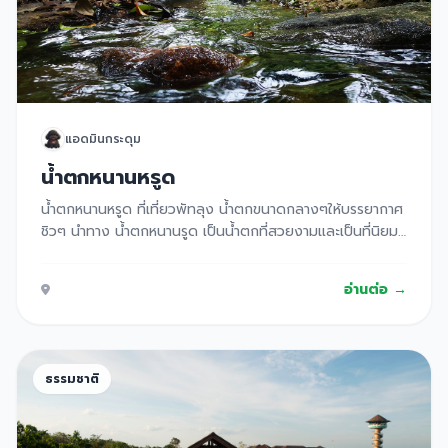
แอดมินกระดุม
น้ำตกหนานหรูด
น้ำตกหนานหรูด ที่เที่ยวพัทลุง น้ำตกขนาดกลางๆให้บรรยากาศ
ชิวๆ นำทาง น้ำตกหนานรูด เป็นน้ำตกที่สวยงามและเป็นที่นิยม
ของจังหวัดพัทลุง มีลักษณะเป็นน้ำตกขนาดใหญ่ที่ไหลลัดเลาะ
ผ่านหน้าผาหินปูนสูงชัน น้ำตกมีความสูงประมาณ 25 เมตร
อ่านต่อ →
แบ่งเป็น 3 ชั้น มีสายน้ำขนาดใหญ่ไหลรวมกันที่ฐานน้ำตก
สามารถชมความงดงามของน้ำตกได้ตลอดทั้งปี ทัศนียภาพอัน
งดงามของน้ำตกสายใหญ่ที่ไหลพรั่งพรูลงมาจากหน้าผากว้าง
ฉากหลังเป็นหุบเขาสูงชัน มีต้นไม้สีเขียวขจีโอบล้อม บรรยากาศ
ธรรมชาติ
ร่มรื่นและสวยงาม นอกจากนี้วิดีโอยังอาจแสดงกิจกรรมการ
เล่นน้ำและการพักผ่อนบริเวณรอบๆ ฐานน้ำตกน้ำตกหนานรูด
เป็นหนึ่งในสถานที่ท่องเที่ยวธรรมชาติที่สำคัญของจังหวัด