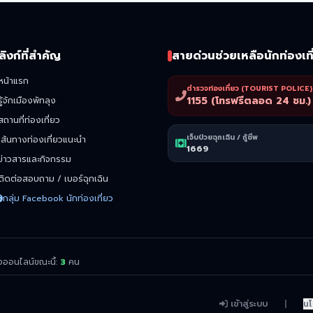
ลิงก์ที่สำคัญ
สายด่วนช่วยเหลือนักท่องเที
หน้าแรก
ตำรวจท่องเที่ยว (TOURIST POLICE)
1155 (โทรฟรีตลอด 24 ชม.)
รู้จักเมืองพัทลุง
สถานที่ท่องเที่ยว
เจ็บป่วยฉุกเฉิน / กู้ชีพ
เส้นทางท่องเที่ยวแนะนำ
1669
ข่าวสารและกิจกรรม
ติดต่อสอบถาม / เบอร์ฉุกเฉิน
กลุ่ม Facebook นักท่องเที่ยว
งออนไลน์ขณะนี้:
3
คน
เข้าสู่ระบบ
|
นโ