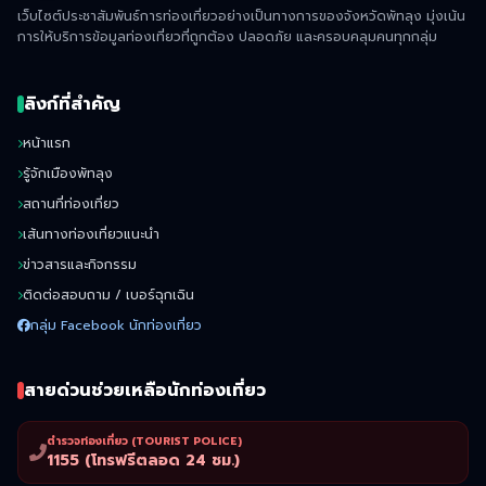
เว็บไซต์ประชาสัมพันธ์การท่องเที่ยวอย่างเป็นทางการของจังหวัดพัทลุง มุ่งเน้น
การให้บริการข้อมูลท่องเที่ยวที่ถูกต้อง ปลอดภัย และครอบคลุมคนทุกกลุ่ม
ลิงก์ที่สำคัญ
หน้าแรก
รู้จักเมืองพัทลุง
สถานที่ท่องเที่ยว
เส้นทางท่องเที่ยวแนะนำ
ข่าวสารและกิจกรรม
ติดต่อสอบถาม / เบอร์ฉุกเฉิน
กลุ่ม Facebook นักท่องเที่ยว
สายด่วนช่วยเหลือนักท่องเที่ยว
ตำรวจท่องเที่ยว (TOURIST POLICE)
1155 (โทรฟรีตลอด 24 ชม.)