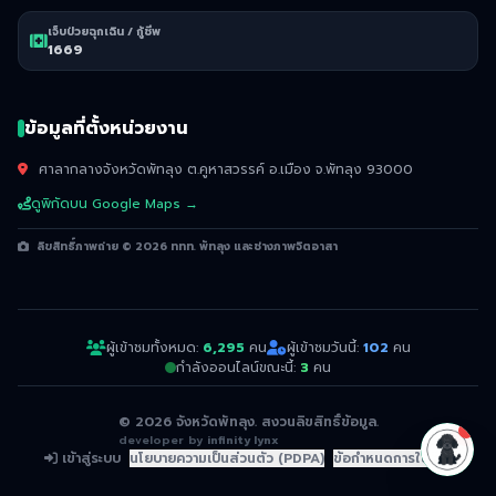
เจ็บป่วยฉุกเฉิน / กู้ชีพ
1669
ข้อมูลที่ตั้งหน่วยงาน
ศาลากลางจังหวัดพัทลุง ต.คูหาสวรรค์ อ.เมือง จ.พัทลุง 93000
ดูพิกัดบน Google Maps →
ลิขสิทธิ์ภาพถ่าย © 2026 ททท. พัทลุง และช่างภาพจิตอาสา
ผู้เข้าชมทั้งหมด:
6,295
คน
ผู้เข้าชมวันนี้:
102
คน
กำลังออนไลน์ขณะนี้:
3
คน
© 2026 จังหวัดพัทลุง. สงวนลิขสิทธิ์ข้อมูล.
developer by
infinity lynx
เข้าสู่ระบบ
นโยบายความเป็นส่วนตัว (PDPA)
ข้อกำหนดการใช้งาน